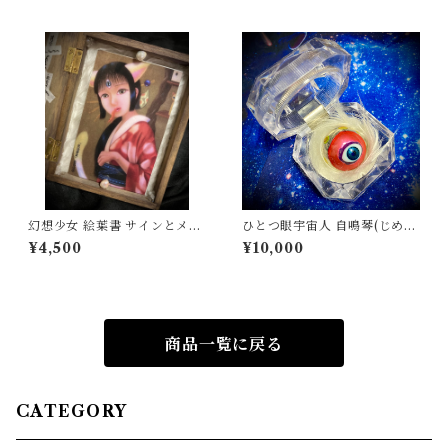
幻想少女 絵葉書 サインとメッ
ひとつ眼宇宙人 自鳴琴(じめい
セージ入り 五枚セット Five
きん)玉 (オルゴールボール) 身
¥4,500
¥10,000
postcards of a fantasy girls
長 大 One-eyed Alien Mus
autograph and message inc
ic Box Ball Height Large
luded
商品一覧に戻る
CATEGORY