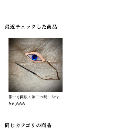
最近チェックした商品
誰でも開眼！第三の眼 Anyo
ne can open their eyes! Th
¥6,666
e Third Eye
同じカテゴリの商品