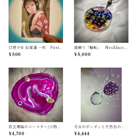
幻想少女 絵葉書 一枚 Postc
首飾り「輪転」 Necklace
ards of a fantasy girl one p
“Chakra”
¥500
¥5,000
iece
目玉瑪瑙のコースター/小物置
毛糸のポンポンと天然石のサ
き Agate coaster, small ob
ンキャッチャー 全四色
¥4,700
¥4,444
ject holder