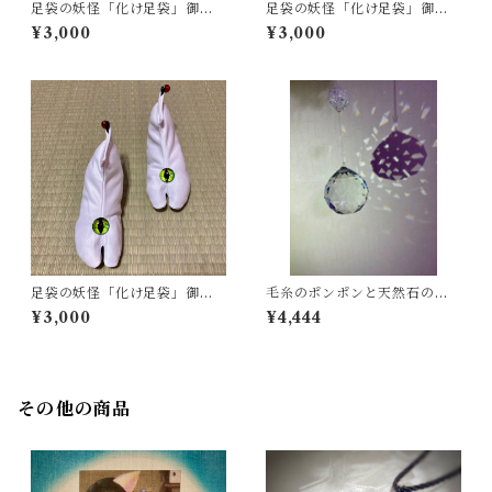
足袋の妖怪「化け足袋」御手
足袋の妖怪「化け足袋」御手
玉 (瞳の色 紅、橙、桃色系)
玉 (瞳の色 瑠璃、紫、水色系)
¥3,000
¥3,000
Monster Tabi Shoes Oteda
Monster Tabi Shoes Ote
ma (Eye color: red, orang
dama (Eye color blue, purp
e, pink type)
le, light blue type)
足袋の妖怪「化け足袋」御手
毛糸のポンポンと天然石のサ
玉 (瞳の色 黄、黄緑、緑色系)
ンキャッチャー 全四色
¥3,000
¥4,444
Monster Tabi Shoes Ote
dama (Eye color yellow, ye
llow-green, green type)
その他の商品