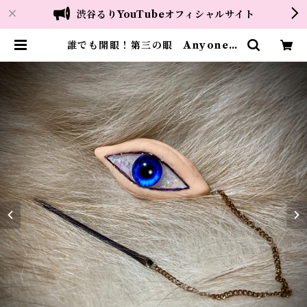
渋谷るりYouTubeオフィシャルサイト
誰でも開眼！第三の眼 Anyone c
an open their eyes! The Thir
d Eye | 渋谷るり グッズ販売所