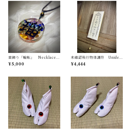
首飾り「輪転」 Necklace
未確認飛行物体護符 Uniden
“Chakra”
tified Flying Object Talisma
¥5,000
¥4,444
n