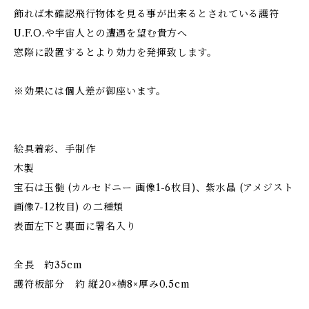
飾れば未確認飛行物体を見る事が出来るとされている護符
U.F.O.や宇宙人との遭遇を望む貴方へ
窓際に設置するとより効力を発揮致します。
※効果には個人差が御座います。
絵具着彩、手制作
木製
宝石は玉髄 (カルセドニー 画像1-6枚目)、紫水晶 (アメジスト
画像7-12枚目) の二種類
表面左下と裏面に署名入り
全長 約35cm
護符板部分 約 縦20×横8×厚み0.5cm