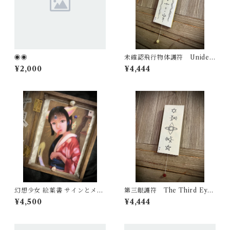
◉◉
未確認飛行物体護符 Uniden
tified Flying Object Talisma
¥2,000
¥4,444
n
幻想少女 絵葉書 サインとメッ
第三眼護符 The Third Eye
セージ入り 五枚セット Five
Talisman
¥4,500
¥4,444
postcards of a fantasy girls
autograph and message inc
luded