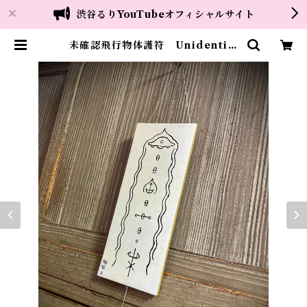
渋谷るりYouTubeオフィシャルサイト
未確認飛行物体護符 Unidentifi
ed Flying Object Talisman |
渋谷るり グッズ販売所