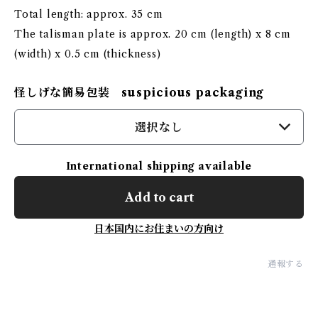
Total length: approx. 35 cm
The talisman plate is approx. 20 cm (length) x 8 cm
(width) x 0.5 cm (thickness)
怪しげな簡易包装 suspicious packaging
選択なし
International shipping available
Add to cart
日本国内にお住まいの方向け
通報する