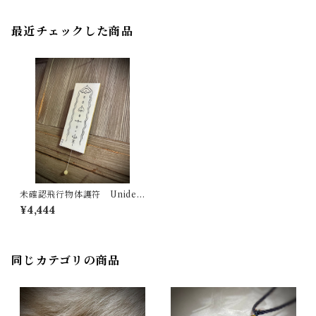
最近チェックした商品
未確認飛行物体護符 Uniden
tified Flying Object Talisma
¥4,444
n
同じカテゴリの商品