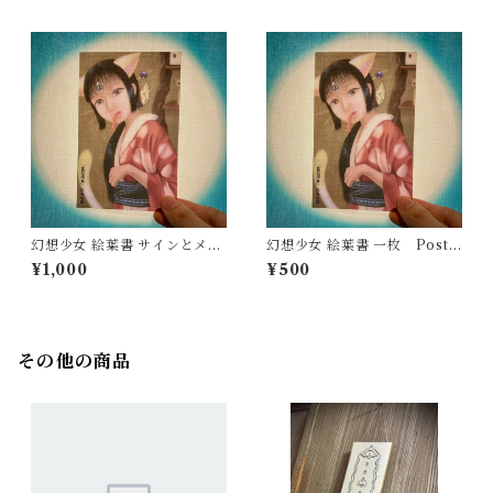
幻想少女 絵葉書 サインとメッ
幻想少女 絵葉書 一枚 Postc
セージ入り 一枚 Postcards
ards of a fantasy girl one p
¥1,000
¥500
of a fantasy girl autograph
iece
and message included one
piece
その他の商品