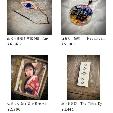
誰でも開眼！第三の眼 Anyo
首飾り「輪転」 Necklace
ne can open their eyes! Th
“Chakra”
¥6,666
¥5,000
e Third Eye
幻想少女 絵葉書 五枚セット
第三眼護符 The Third Eye
Five postcards of a fantasy
Talisman
¥2,500
¥4,444
girls